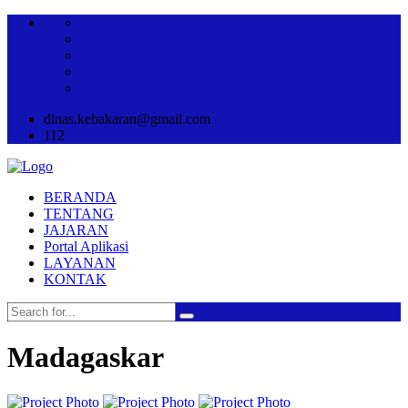
dinas.kebakaran@gmail.com
112
BERANDA
TENTANG
JAJARAN
Portal Aplikasi
LAYANAN
KONTAK
Madagaskar