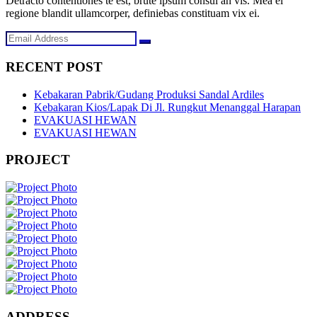
Detracto contentiones te est, brute ipsum consul an vis. Mea ei
regione blandit ullamcorper, definiebas constituam vix ei.
RECENT POST
Kebakaran Pabrik/Gudang Produksi Sandal Ardiles
Kebakaran Kios/Lapak Di Jl. Rungkut Menanggal Harapan
EVAKUASI HEWAN
EVAKUASI HEWAN
PROJECT
ADDRESS