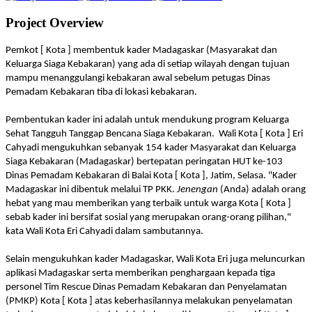
Project Overview
Pemkot [ Kota ] membentuk kader Madagaskar (Masyarakat dan
Keluarga Siaga Kebakaran) yang ada di setiap wilayah dengan tujuan
mampu menanggulangi kebakaran awal sebelum petugas Dinas
Pemadam Kebakaran tiba di lokasi kebakaran.
Pembentukan kader ini adalah untuk mendukung program Keluarga
Sehat Tangguh Tanggap Bencana Siaga Kebakaran.
Wali Kota [ Kota ] Eri
Cahyadi mengukuhkan sebanyak 154 kader Masyarakat dan Keluarga
Siaga Kebakaran (Madagaskar) bertepatan peringatan HUT ke-103
Dinas Pemadam Kebakaran di Balai Kota [ Kota ], Jatim, Selasa. "Kader
Madagaskar ini dibentuk melalui TP PKK.
Jenengan
(Anda) adalah orang
hebat yang mau memberikan yang terbaik untuk warga Kota [ Kota ]
sebab kader ini bersifat sosial yang merupakan orang-orang pilihan,"
kata Wali Kota Eri Cahyadi dalam sambutannya.
Selain mengukuhkan kader Madagaskar, Wali Kota Eri juga meluncurkan
aplikasi Madagaskar serta memberikan penghargaan kepada tiga
personel Tim Rescue Dinas Pemadam Kebakaran dan Penyelamatan
(PMKP) Kota [ Kota ] atas keberhasilannya melakukan penyelamatan