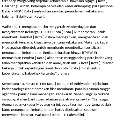
terhadap warga yang terjebak kebakaran di kawasan Ngagel [ Kota ].
Usai pengukuhan, beberapa perwakilan kader didampingi para personel
Dinas PMKP [ Kota ] melakukan simulasi pemadaman kebakaran di
halaman Balai Kota [ Kota ].
Wali Kota Eri mengatakan Tim Penggerak Pemberdayaan dan
Kesejahteraan Keluarga (TP PKK) Kota [ Kota ] ikut berperan untuk
membantu Pemkot [ Kota ] dalam meringankan, menghentikan, dan
mencegah bencana, khususnya bencana kebakaran. Makanya, kader
Madagaskar dibentuk untuk membantu memberikan sosialisasi
penanganan kebakaran di tingkat kelurahan hingga RT/RW. Eri
memastikan Pemkot [ Kota ] akan terus menggandeng para kader yang
telah menciptakan kebaikan dan amal jariah untuk Kota [ Kota ]. "Kader
bekerja untuk kepentingan umat dan Kota [ Kota ]. Tidak untuk
kepentingan pihak-pihak tertentu," ujarnya.
Sementara itu, Ketua TP PKK Kota [ Kota ] Rini Indriyani menjelaskan
kader Madagaskar diharapkan bisa membantu para ibu rumah tangga
agar tidak panik dalam menangani kebakaran. Sebab, lingkup terkecil
yang dapat membantu pemadaman adalah warga sekitar. "Sehingga,
dengan adanya kader Madagaskar ini, pada tiga menit pertama adalah
kunci penanganan kebakaran dan harus diselesaikan sebelum
menyebar," kata istri Wali Kota [ Kota ] Eri Cahyadi ini.