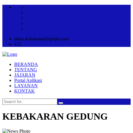
dinas.kebakaran@gmail.com
112
BERANDA
TENTANG
JAJARAN
Portal Aplikasi
LAYANAN
KONTAK
KEBAKARAN GEDUNG